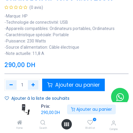
(0 avis)
-Marque: HP
-Technologie de connectivité: USB
-Appareils compatibles: Ordinateurs portables, Ordinateurs
-Caractéristique spéciale: Portable
-Puissance: 230 Watts
-Source d'alimentation: Câble électrique
-Note actuelle: 11,8 A
290,00
DH
Ajouter au panier
Ajouter à la liste de souhaits
Prix:
Ajouter au panier
Contactez Nous
290,00
DH
0
Soyez averti lorsque le produit est de nouveau en stock
Home
Search
Wishlist
Compte