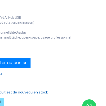
t, VGA, Hub USB
t, rotation, inclinaison)
ionnel EliteDisplay
, multitâche, open-space, usage professionnel
ter au panier
ts
oduit est de nouveau en stock
d