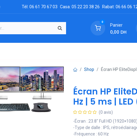
c
Tél: 06 61 70 67 03
Casa: 05 22 20 38 26
Rabat: 06 66 06 1
0
Panier
0,00
DH
GRATUIT
es
Réclamation
Demandez un devis
Conta
Shop
Écran HP EliteDispl
Écran HP EliteD
Hz | 5 ms | LE
(0 avis)
-Écran : 23.8" Full HD (1920×1080
-Type de dalle : IPS, rétroéclaira
-Fréquence : 60 Hz