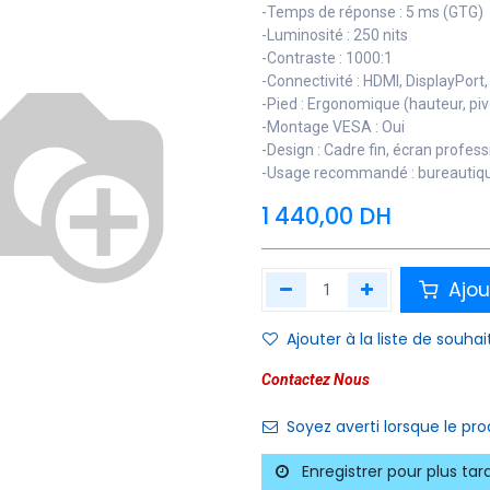
-Temps de réponse : 5 ms (GTG)
-Luminosité : 250 nits
-Contraste : 1000:1
-Connectivité : HDMI, DisplayPor
-Pied : Ergonomique (hauteur, pivo
-Montage VESA : Oui
-Design : Cadre fin, écran profess
-Usage recommandé : bureautique
1 440,00
DH
Ajou
Ajouter à la liste de souhai
Contactez Nous
Soyez averti lorsque le pr
Enregistrer pour plus tar