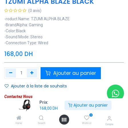
TZUMI ALPHA BLAZE BLACK
(0 avis)
-roduct Name: TZUMI ALPHA BLAZE
-BrandAlpha: Gaming
-Color:Black
-Sound Mode: Stereo
-Connection Type: Wired
168,00
DH
Ajouter au panier
Ajouter à la liste de souhaits
Contactez Nous
Prix:
Ajouter au panier
168,00
DH
Soyez averti lorsque le produit est de nouveau en stock
0
Enregistrer pour plus tard
Home
Search
Wishlist
Compte