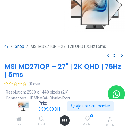
Shop
MSI MD271QP – 27" | 2K QHD | 75Hz | 5ms
MSI MD271QP – 27" | 2K QHD | 75Hz
| 5ms
(0 avis)
-Résolution: 2560 x 1440 pixels (2K)
-Connectors: HDMI; VGA; DisplayPort
Prix:
-Luminosité: 250 cd/㎡
Ajouter au panier
3 999,00
DH
-type de dalle : Dalle IPS
-Format de l’ecran : 16:9
0
Home
Search
Wishlist
3 999,00
DH
4 998,75
DH
Compte