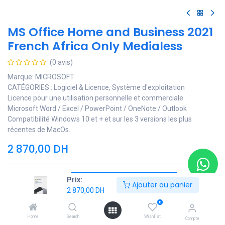
MS Office Home and Business 2021
French Africa Only Medialess
(0 avis)
Marque: MICROSOFT
CATÉGORIES : Logiciel & Licence, Système d'exploitation
Licence pour une utilisation personnelle et commerciale
Microsoft Word / Excel / PowerPoint / OneNote / Outlook
Compatibilité Windows 10 et + et sur les 3 versions les plus
récentes de MacOs.
2 870,00
DH
Prix:
Ajouter au panier
Ajouter au panier
2 870,00
DH
0
Ajouter à la liste de souhaits
Home
Search
Wishlist
Compte
Contactez Nous