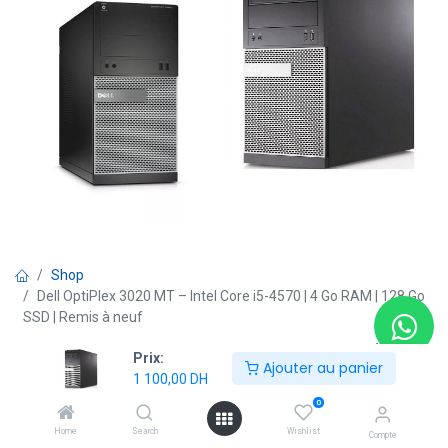
Shop
Dell OptiPlex 3020 MT – Intel Core i5-4570 | 4 Go RAM | 128 Go
SSD | Remis à neuf
Prix:
Ajouter au panier
1 100,00
DH
Remis à neuf
0
Dell OptiPlex 3020 MT – Intel Core
i5-4570 | 4 Go RAM | 128 Go SSD |
Home
Search
Wishlist
Compte