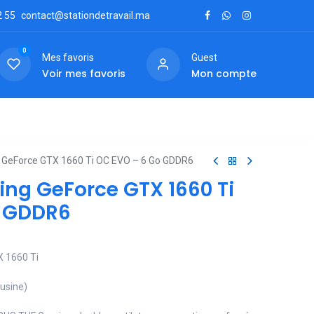
2
55
contact@stationdetravail.ma
0
Mes favoris
Guest
Voir mes favoris
Mon compte
ctez-nous
GeForce GTX 1660 Ti OC EVO – 6 Go GDDR6
ng GeForce GTX 1660 Ti
o GDDR6
X 1660 Ti
’usine)