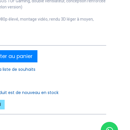
SUS TUF Gaming, double ventilateur, conception renforcée
elon version)
0p élevé, montage vidéo, rendu 3D léger à moyen,
ter au panier
a liste de souhaits
oduit est de nouveau en stock
d