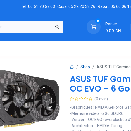
c
Tél: 06 61 70 67 03
Casa: 05 22 20 38 26
Rabat: 06 66 06 1
0
Panier
0,00
DH
GRATUIT
es
Réclamation
Demandez un devis
Conta
Shop
ASUS TUF Gaming 
ASUS TUF Gami
OC EVO – 6 G
(0 avis)
-Graphiques : NVIDIA GeForce GT
-Mémoire vidéo : 6 Go GDDR6
-Version : OC EVO (overclockée d
-Architecture : NVIDIA Turing