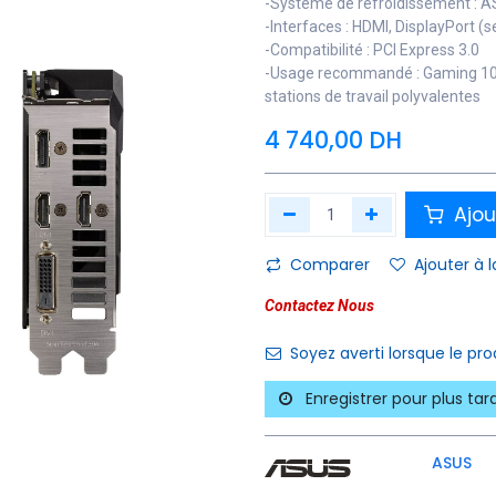
-Système de refroidissement : A
-Interfaces : HDMI, DisplayPort (s
-Compatibilité : PCI Express 3.0
-Usage recommandé : Gaming 108
stations de travail polyvalentes
4 740,00
DH
Ajou
Comparer
Ajouter à l
Contactez Nous
Soyez averti lorsque le pr
Enregistrer pour plus tar
ASUS