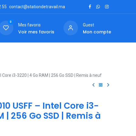
2
55
contact@stationdetravail.ma
0
Mes favoris
Guest
Voir mes favoris
Mon compte
ctez-nous
el Core i3-3220 | 4 Go RAM | 256 Go SSD | Remis à neuf
010 USFF – Intel Core i3-
M | 256 Go SSD | Remis à