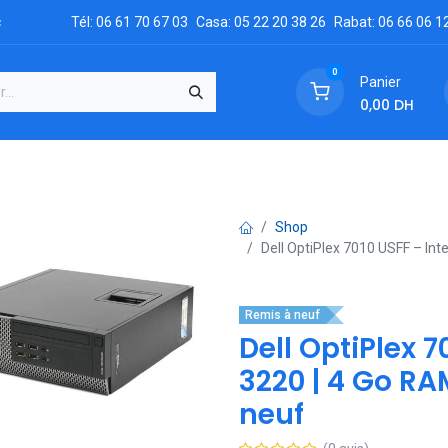
c
Tél: 06 61 70 67 03
Casa: 05 22 20 38 26
Rabat: 06 66 06 1
0
Panier
0,00
DH
GRATUIT
es
Réclamation
Demandez un devis
Conta
Shop
Dell OptiPlex 7010 USFF – Int
Remis à neuf
Dell OptiPlex 7
3220 | 4 Go RA
neuf