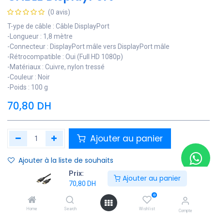
(0 avis)
T-ype de câble : Câble DisplayPort
-Longueur : 1,8 mètre
-Connecteur : DisplayPort mâle vers DisplayPort mâle
-Rétrocompatible : Oui (Full HD 1080p)
-Matériaux : Cuivre, nylon tressé
-Couleur : Noir
-Poids : 100 g
70,80
DH
Ajouter au panier
Ajouter à la liste de souhaits
Prix:
Ajouter au panier
Contactez Nous
70,80
DH
0
Soyez averti lorsque le produit est de nouveau en stock
Home
Search
Wishlist
Compte