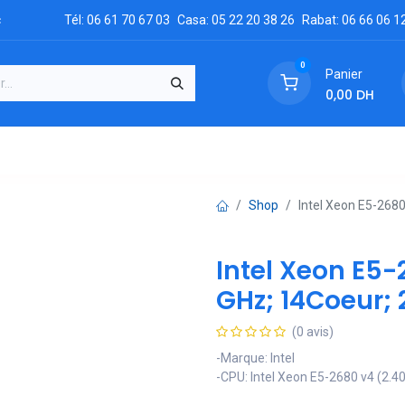
c
Tél: 06 61 70 67 03
Casa: 05 22 20 38 26
Rabat: 06 66 06 1
0
Panier
0,00
DH
GRATUIT
es
Réclamation
Demandez un devis
Conta
Shop
Intel Xeon E5-2680
Intel Xeon E5-
GHz; 14Coeur;
(0 avis)
-Marque: Intel
-CPU: Intel Xeon E5-2680 v4 (2.4