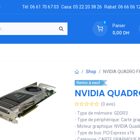
c
Tél: 06 61 70 67 03
Casa: 05 22 20 38 26
Rabat: 06 66 06 1
0
Panier
0,00
DH
GRATUIT
es
Réclamation
Demandez un devis
Conta
Shop
NVIDIA QUADRO FX
Remis à neuf
NVIDIA QUADRO
(0 avis)
- Type de mémoire: GDDR3
- Type de périphérique: Carte gr
- Moteur graphique: NVIDIA Quad
- Type de bus: PCI Express x16
- Catégorie: CARTE GRAPHIQUE 