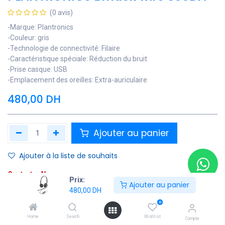
(0 avis)
-Marque: Plantronics
-Couleur: gris
-Technologie de connectivité: Filaire
-Caractéristique spéciale: Réduction du bruit
-Prise casque: USB
-Emplacement des oreilles: Extra-auriculaire
480,00
DH
Ajouter au panier
Ajouter à la liste de souhaits
Contactez Nous
Prix:
Ajouter au panier
480,00
DH
Soyez averti lorsque le produit est de nouveau en stock
0
Enregistrer pour plus tard
Home
Search
Wishlist
Compte