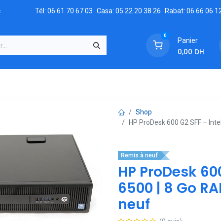
c
Tél: 06 61 70 67 03
Casa: 05 22 20 38 26
Rabat: 06 66 06 1
0
Panier
0,00
DH
GRATUIT
es
Réclamation
Demandez un devis
Conta
Shop
HP ProDesk 600 G2 SFF – Intel
Remis à neuf
HP ProDesk 600
6500 | 8 Go RA
neuf