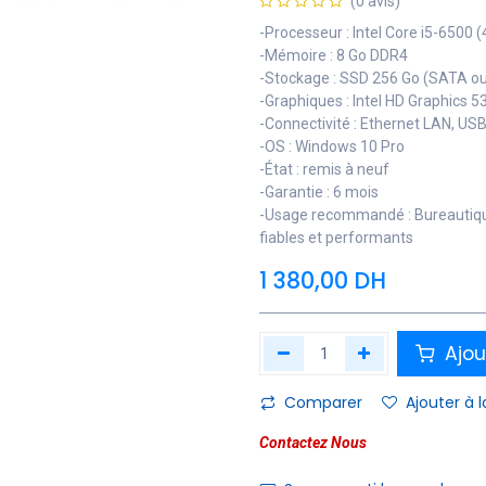
(0 avis)
-Processeur : Intel Core i5-6500 
-Mémoire : 8 Go DDR4
-Stockage : SSD 256 Go (SATA ou
-Graphiques : Intel HD Graphics 5
-Connectivité : Ethernet LAN, USB
-OS : Windows 10 Pro
-État : remis à neuf
-Garantie : 6 mois
-Usage recommandé : Bureautique,
fiables et performants
1 380,00
DH
Ajou
Comparer
Ajouter à l
Contactez Nous