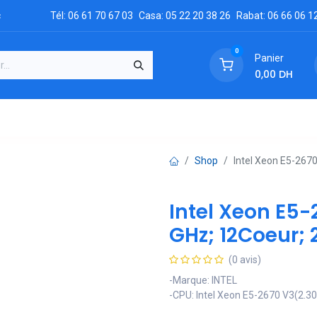
c
Tél: 06 61 70 67 03
Casa: 05 22 20 38 26
Rabat: 06 66 06 1
0
Panier
0,00
DH
GRATUIT
es
Réclamation
Demandez un devis
Conta
Shop
Intel Xeon E5-2670
Intel Xeon E5-
GHz; 12Coeur;
(0 avis)
-Marque: INTEL
-CPU: Intel Xeon E5-2670 V3(2.30