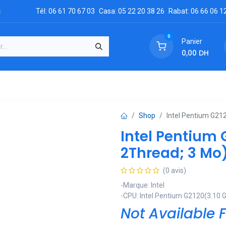
c
Tél: 06 61 70 67 03
Casa: 05 22 20 38 26
Rabat: 06 66 06 1
0
Panier
0,00
DH
GRATUIT
es
Réclamation
Demandez un devis
Conta
Shop
Intel Pentium G21
Intel Pentium 
2Thread; 3 Mo
(0 avis)
-Marque: Intel
-CPU: Intel Pentium G2120(3.10 
Not Available F