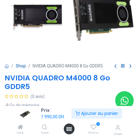
Shop
NVIDIA QUADRO M4000 8 Go GDDR5
NVIDIA QUADRO M4000 8 Go
GDDR5
(0 avis)
-8 Go de mémoire
Prix:
-Shader Model 5.0
Ajouter au panier
1 990,00
DH
-OpenGL 4.5
-DirectX 12.0
0
-Quatre connecteurs DisplayPort 1.2 (avec audio intégré)
Home
Search
Wishlist
Compte
-Connecteurs stéréo disponibles via adaptateur inclus