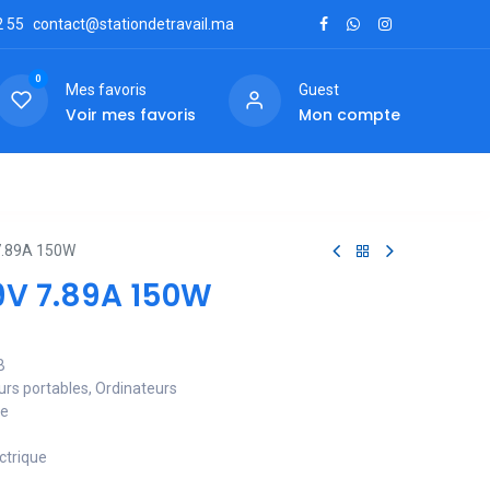
2
55
contact@stationdetravail.ma
0
Mes favoris
Guest
Voir mes favoris
Mon compte
ctez-nous
7.89A 150W
9V 7.89A 150W
B
urs portables, Ordinateurs
le
ctrique