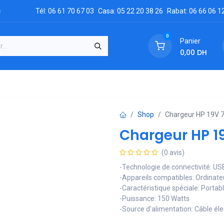
c
Tél: 06 61 70 67 03
Casa: 05 22 20 38 26
Rabat: 06 66 06 1
0
Panier
0,00
DH
GRATUIT
es
Réclamation
Demandez un devis
Conta
Shop
Chargeur HP 19V 
Chargeur HP 1
(0 avis)
-Technologie de connectivité: US
-Appareils compatibles: Ordinate
-Caractéristique spéciale: Portab
-Puissance: 150 Watts
-Source d'alimentation: Câble éle