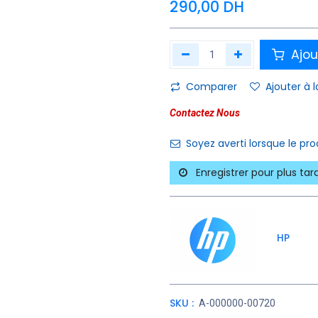
290,00
DH
Ajou
Comparer
Ajouter à l
Contactez Nous
Soyez averti lorsque le pr
Enregistrer pour plus tar
HP
SKU :
A-000000-00720