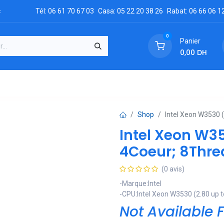
c
Tél: 06 61 70 67 03
Casa: 05 22 20 38 26
Rabat: 06 66 06 1
0
Panier
0,00
DH
GRATUIT
es
Réclamation
Demandez un devis
Conta
Shop
Intel Xeon W3530 (
Intel Xeon W35
4Coeur; 8Thre
(0 avis)
-Marque:Intel
-CPU:Intel Xeon W3530 (2.80 up t
Not Available F