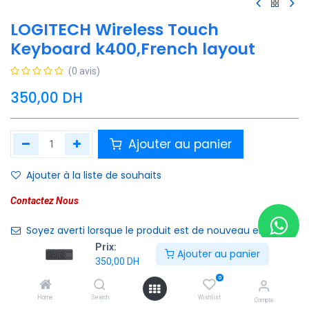
LOGITECH Wireless Touch
Keyboard k400,French layout
(0 avis)
350,00
DH
Ajouter au panier
Ajouter à la liste de souhaits
Contactez Nous
Soyez averti lorsque le produit est de nouveau en stock
Prix:
Ajouter au panier
Enregistrer pour plus tard
350,00
DH
0
Home
Search
Wishlist
Compte