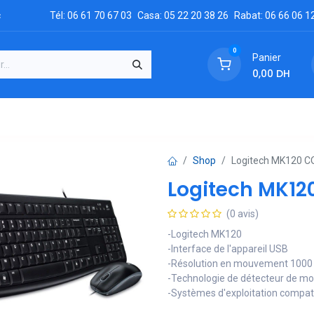
c
Tél: 06 61 70 67 03
Casa: 05 22 20 38 26
Rabat: 06 66 06 1
0
Panier
0,00
DH
GRATUIT
es
Réclamation
Demandez un devis
Conta
Shop
Logitech MK120 CO
Logitech MK120
(0 avis)
-Logitech MK120
-Interface de l'appareil USB
-Résolution en mouvement 1000
-Technologie de détecteur de m
-Systèmes d'exploitation compat