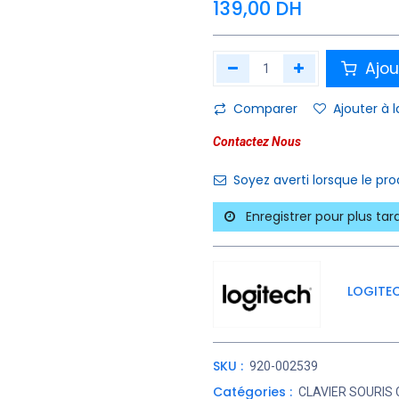
139,00
DH
Ajou
Comparer
Ajouter à l
Contactez Nous
Soyez averti lorsque le pr
Enregistrer pour plus tar
LOGITE
SKU :
920-002539
Catégories :
CLAVIER SOURIS 