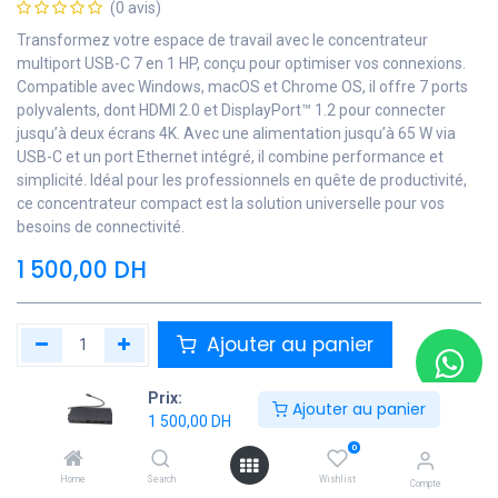
(0 avis)
Transformez votre espace de travail avec le concentrateur
multiport USB-C 7 en 1 HP, conçu pour optimiser vos connexions.
Compatible avec Windows, macOS et Chrome OS, il offre 7 ports
polyvalents, dont HDMI 2.0 et DisplayPort™ 1.2 pour connecter
jusqu’à deux écrans 4K. Avec une alimentation jusqu’à 65 W via
USB-C et un port Ethernet intégré, il combine performance et
simplicité. Idéal pour les professionnels en quête de productivité,
ce concentrateur compact est la solution universelle pour vos
besoins de connectivité.
1 500,00
DH
Ajouter au panier
Ajouter à la liste de souhaits
Prix:
Ajouter au panier
1 500,00
DH
Contactez Nous
0
Soyez averti lorsque le produit est de nouveau en stock
Home
Search
Wishlist
Compte