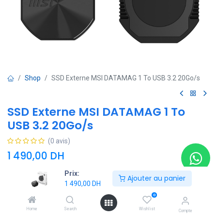
Shop
SSD Externe MSI DATAMAG 1 To USB 3.2 20Go/s
SSD Externe MSI DATAMAG 1 To
USB 3.2 20Go/s
(0 avis)
1 490,00
DH
Prix:
Ajouter au panier
1 490,00
DH
Ajouter au panier
0
Ajouter à la liste de souhaits
Home
Search
Wishlist
Compte