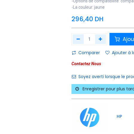
-Options de compatibilité: compa
-La couleur: jaune
296,40
DH
Ajou
Comparer
Ajouter à l
Contactez Nous
Soyez averti lorsque le pr
Enregistrer pour plus tar
HP