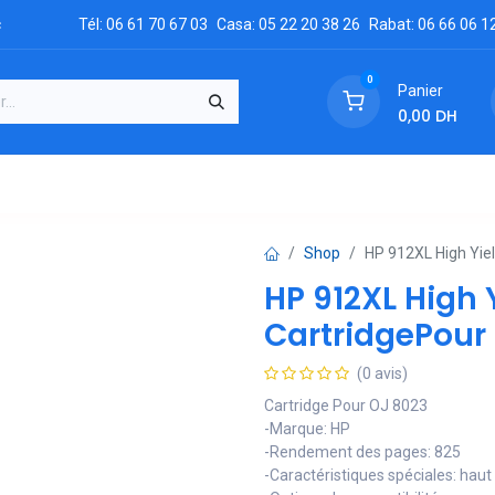
c
Tél: 06 61 70 67 03
Casa: 05 22 20 38 26
Rabat: 06 66 06 1
0
Panier
0,00
DH
GRATUIT
es
Réclamation
Demandez un devis
Conta
Shop
HP 912XL High Yiel
HP 912XL High Y
CartridgePour
(0 avis)
Cartridge Pour OJ 8023
-Marque: HP
-Rendement des pages: 825
-Caractéristiques spéciales: hau