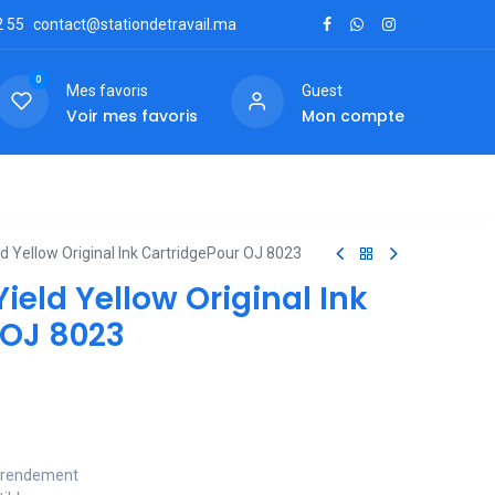
2
55
contact@stationdetravail.ma
0
Mes favoris
Guest
Voir mes favoris
Mon compte
ctez-nous
d Yellow Original Ink CartridgePour OJ 8023
ield Yellow Original Ink
 OJ 8023
t rendement