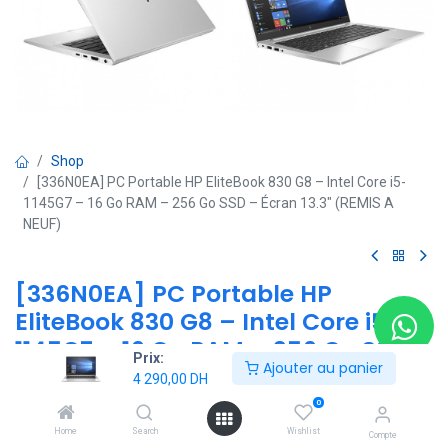
Shop
[336N0EA] PC Portable HP EliteBook 830 G8 – Intel Core i5-
1145G7 – 16 Go RAM – 256 Go SSD – Écran 13.3" (REMIS A
NEUF)
[336N0EA] PC Portable HP
EliteBook 830 G8 – Intel Core i5-
1145G7 – 16 Go RAM – 256 Go SSD –
Prix:
Ajouter au panier
Écran 13.3" (REMIS A NEUF)
4 290,00
DH
0
(0 avis)
Home
Search
Wishlist
Compte
HP EliteBook 830 G8 – Intel Core i5-1145G7 | 16 Go RAM | 256 Go