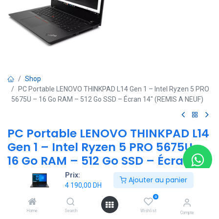
Shop
PC Portable LENOVO THINKPAD L14 Gen 1 – Intel Ryzen 5 PRO
5675U – 16 Go RAM – 512 Go SSD – Écran 14" (REMIS A NEUF)
PC Portable LENOVO THINKPAD L14
Gen 1 – Intel Ryzen 5 PRO 5675U –
16 Go RAM – 512 Go SSD – Écran 14"
(REMIS A NEUF)
Prix:
Ajouter au panier
4 190,00
DH
(0 avis)
0
-Processeur : Intel Ryzen 5 PRO 5675U
Home
Search
Wishlist
Compte
-Mémoire : 16 Go RAM DDR4 / DDR5 selon configuration